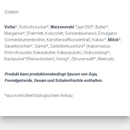
Zutaten:
Vollei
*, Rohrohrzucker*,
Weizenmehl
Type 550*, Butter*,
Margarine*, (Palmfett, Kokosfett, Sonnenblumenöl, Emulgator
Sonnenblumenlecithin, Karottensaftkonzentrat), Kakao*,
Milch
*,
Sauerkirschen*, Sahne*, Zartbitterkuvertüre* (Kakomasse,
Rohrohrzucker, Kakaobutter, Kakaopulver), Glukosesirup*,
Backpulver*(Reinweinstein), Honig*, Zitronensaft*, Meersalz
Produkt kann produktionsbedingt Spuren von Soja,
Fremdgetreide, Sesam und Schalenfrüchte enthalten.
*aus kontrolliert biologischem Anbau