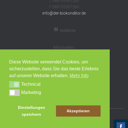
T:089/55067265
F:089/55067266
info@der-biokonditor.de
FACEBOOK
Abholzeiten:
Montag – Freitag 8-14 Uhr
oder nach Vereinbarung
Diese Website verwendet Cookies, um
sicherzustellen, dass Sie das beste Erlebnis
EG-Kontrollnummer
auf unserer Website erhalten.
Mehr Info
DE-ÖKO-037
Technical
Technical
Impressum
Marketing
Marketing
Datenschutz
Einstellungen
Akzeptieren
speichern
Hestia | Entwickelt von
ThemeIsle