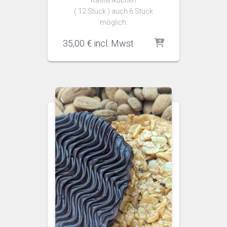
Kastenkuchen
( 12 Stück ) auch 6 Stück
möglich.
35,00
€
incl. Mwst