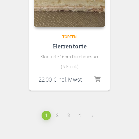
TORTEN
Herrentorte
Kleintorte 16cm Durchmesser
(6 Stück)
22,00
€
incl. Mwst
1
2
3
4
→