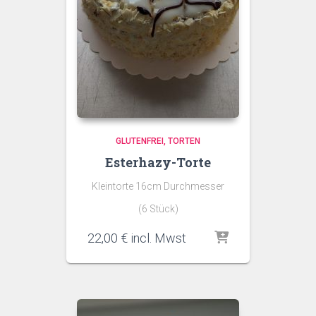
GLUTENFREI
TORTEN
Esterhazy-Torte
Kleintorte 16cm Durchmesser
(6 Stück)
22,00
€
incl. Mwst