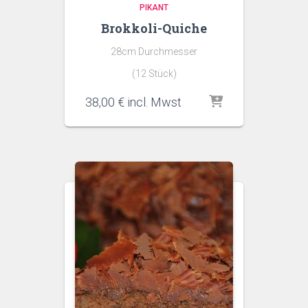
PIKANT
Brokkoli-Quiche
28cm Durchmesser
(12 Stück)
38,00
€
incl. Mwst