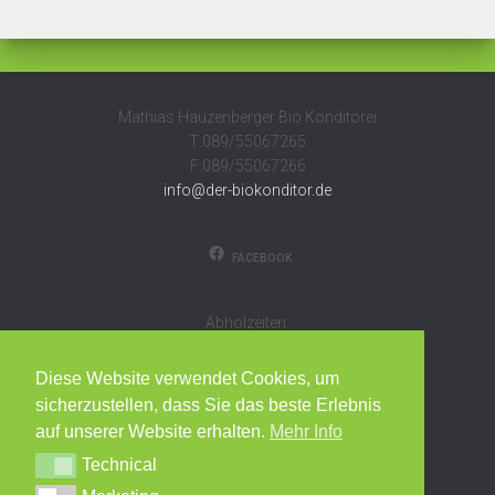
Mathias Hauzenberger Bio Konditorei
T:089/55067265
F:089/55067266
info@der-biokonditor.de
FACEBOOK
Abholzeiten:
Montag – Freitag 8-14 Uhr
oder nach Vereinbarung
Diese Website verwendet Cookies, um
sicherzustellen, dass Sie das beste Erlebnis
EG-Kontrollnummer
auf unserer Website erhalten.
Mehr Info
DE-ÖKO-037
Technical
Technical
Impressum