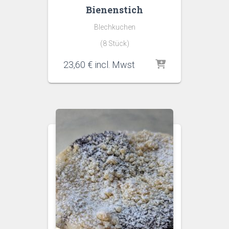
Bienenstich
Blechkuchen
(8 Stück)
23,60
€
incl. Mwst